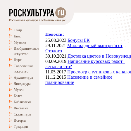
Театр
Новости:
Кино
25.08.2023
Бонусы БК
Музыка
29.11.2021
Миллиардный выигрыш от
Изобразительное
Столото
искусство
30.10.2021
Доставка цветов в Новокузнец
Цирк
03.09.2019
Написание курсовых работ -
Современное
легко ли это?
искусство
11.05.2017
Просмотр спутниковых канало
11.12.2015
Население и семейное
Архитектура
планирование
Литература
Музеи
Балет
Библиотеки
Выставки
Скульптура
История
Традиции