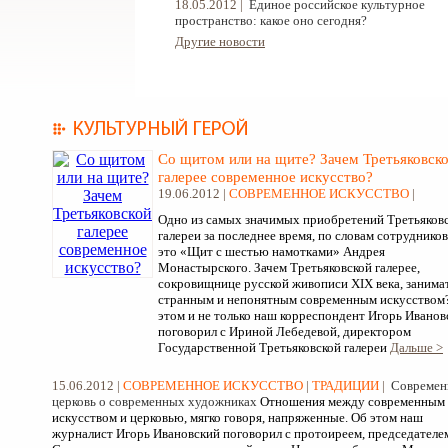
18.05.2012 |
Единое российское культурное
пространство: какое оно сегодня?
Другие новости
Со щитом или на щите? Зачем Третьяковск
галерее современное искусство?
19.06.2012 |
СОВРЕМЕННОЕ ИСКУССТВО
|
Одно из самых значимых приобретений Третьяков
галереи за последнее время, по словам сотрудников
это «Щит с шестью намотками» Андрея
Монастырского. Зачем Третьяковской галерее,
сокровищнице русской живописи XIX века, занима
странным и непонятным современным искусством
этом и не только наш корреспондент Игорь Иванов
поговорил с Ириной Лебедевой, директором
Государственной Третьяковской галереи
Дальше >
15.06.2012 |
СОВРЕМЕННОЕ ИСКУССТВО
|
ТРАДИЦИИ
|
Современ
церковь о современных художниках
Отношения между современным
искусством и церковью, мягко говоря, напряженные. Об этом наш
журналист Игорь Ивановский поговорил с протоиреем, председателе