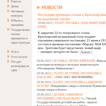
Ремесла
Детям
Фестивали,
Последняя премьера сезона в Красноярско
конкурсы
музыкальном театре
Юбилеи и
20.06.2012 |
ТЕАТР
|
МУЗЫКА
|
КРАСНОЯРСКИЙ
праздники
КРАЙ
|
Государственно-
К закрытию 52-го театрального сезона
частное
Красноярский музыкальный театр подарит
партнерство в
горожанам уникальную постановку. 21 июня в 19.
сфере культуры
состоится премьера постановки «Марлен. Мой XX
век». Зрителям будет представлен новый жанр
- «концерт, которого не было».
Дальше >
Войти
Регистрация
20.06.2012 |
МУЗЫКА
|
ПЕРМСКИЙ КРАЙ
|
Финск
Что дает
делегация на конкурсе молодых композиторов
регистрация на
«Посвящение Чайковскому»
сайте
20.06.2012 |
ТЕАТР
|
ИСТОРИЯ
|
РЕСПУБЛИКА
ХАКАСИЯ
|
«1941-1945. МЫ ПОМНИМ»
20.06.2012 |
БАЛЕТ
|
РЕСПУБЛИКА СЕВЕРНАЯ
ОСЕТИЯ
|
Владикавказ увидел спектакли Чувашско
театра оперы и балета.
20.06.2012 |
ДЕТЯМ
|
ЮБИЛЕИ И
ПРАЗДНИКИ
|
ОМСКАЯ ОБЛАСТЬ
|
Омский
Государственный детский ансамбль - лауреат
Культурной олимпиады «Сочи-2014»