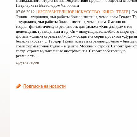
Синодального отдела по взаимодействию Церкви и общества Москов
Патриархата Всеволодом Чаплиным
07.06.2012 |
ИЗОБРАЗИТЕЛЬНОЕ ИСКУССТВО
|
КИНО
|
ТЕАТР
|
Те
Тэжик – художник, чьи работы более известны, чем он сам
Теодор Тэ
– художник, чьи работы более известны, чем он сам. Именно он
создал фантастическую реальность для фильма «Кин дза дза» с его
пепелацами, гравицапами и т.д. Он – выдумщик волшебного мира для
фильма «Сказка странствий». Он – создатель серии проектов «Дурная
бесконечность»… Тэодор Тэжик живет в странном домике – бывшей
трансформаторной будке – в центре Москвы и строит. Строит дом, с
театр, строит музыкальные инструменты. Строит собственную
реальность…
Другие герои