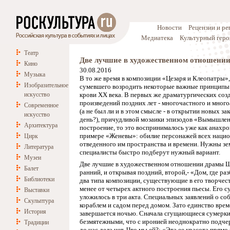
Новости
Рецензии и р
Медиатека
Культурный геро
Театр
Две лучшие в художественном отношени
Кино
30.08.2016
Музыка
В то же время в композиции «Цезаря и Клеопатры»,
Изобразительное
сумевшего возродить некоторые важные принципы 
искусство
крови XX века. В первых же драматургических со
произведений поздних лет - многочастного и много
Современное
(а не был ли и в этом смысле - в открытии новых 
искусство
день?), причудливой мозаики эпизодов «Вымышленн
Архитектура
построение, то это воспринималось уже как анахро
примере «Женевы»: обилие персонажей всех национ
Цирк
отведенного им пространства и времени. Нужны зе
Литература
специалисты быстро подберут нужный вариант.
Музеи
Две лучшие в художественном отношении драмы Шо
Балет
ранний, и открывая поздний, второй,- «Дом, где р
Библиотеки
два типа композиции, существующие в его творчест
менее от четырех актного построения пьесы. Его 
Выставки
уложилось в три акта. Специальных заявлений о со
Скульптура
кораблем и садом перед домом. Зато единство врем
История
завершается ночью. Сначала сгущающиеся сумерки,
безмятежными, что с иронией неоднократно подчерк
Традиции
до нас дела нет. Что мы ей?; «Эта ее красота прям