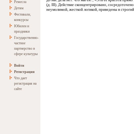
Ремесла
(д. III). Действие сконцентрировано, сосредоточе
Детям
неумолимой, жесткой логикой, приведены в строги
Фестивали,
конкурсы
Юбилеи и
праздники
Государственно-
частное
партнерство в
сфере культуры
Войти
Регистрация
Что дает
регистрация на
сайте