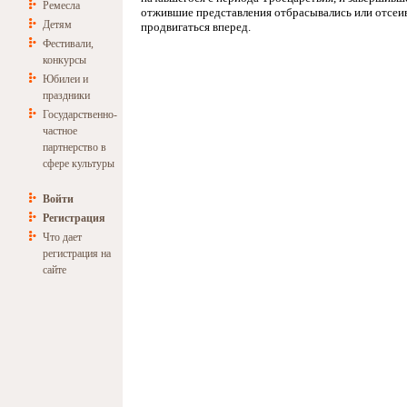
Ремесла
отжившие представления отбрасывались или отсеив
Детям
продвигаться вперед.
Фестивали,
конкурсы
Юбилеи и
праздники
Государственно-
частное
партнерство в
сфере культуры
Войти
Регистрация
Что дает
регистрация на
сайте