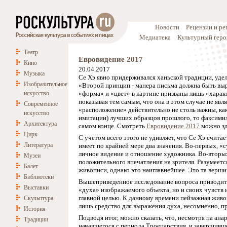
Новости
Рецензии и р
Медиатека
Культурный геро
Театр
Евровидение 2017
Кино
20.04.2017
Музыка
Се Хэ явно придерживался ханьской традиции, удел
Изобразительное
«Второй принцип - манера письма должна быть выра
искусство
«форма» и «цвет» в картине призваны лишь «хара
показывая тем самым, что она в этом случае не яв
Современное
«расположение» действительно не столь важны, как
искусство
имитации) лучших образцов прошлого, то факсимил
Архитектура
самом конце. Смотреть
Евровидение 2017
можно зд
Цирк
С учетом всего этого не удивляет, что Се Хэ счи
Литература
имеет по крайней мере два значения. Во-первых, «
личное видение и отношение художника. Во-вторых
Музеи
положительного впечатления на зрителя. Разумеет
Балет
живописи, однако это наиглавнейшее. Это та верши
Библиотеки
Вышеприведенное исследование вопроса приводит на
Выставки
«духа» изображаемого объекта, но и своих чувств 
главной целью. К данному времени пейзажная живоп
Скульптура
лишь средство для выражения духа, несомненно, п
История
Подводя итог, можно сказать, что, несмотря па анар
Традиции
начавшегося с периода Троецарствия, и завершивш