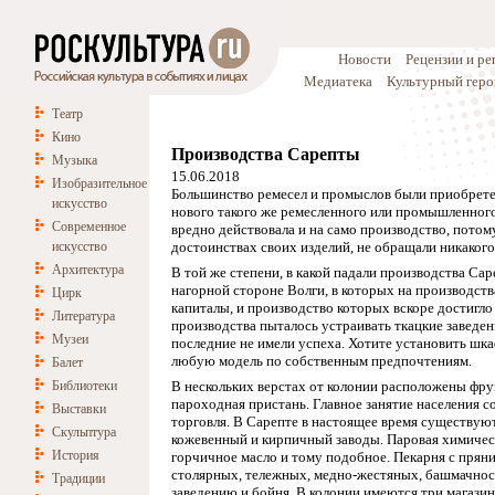
Новости
Рецензии и р
Медиатека
Культурный геро
Театр
Кино
Производства Сарепты
Музыка
15.06.2018
Изобразительное
Большинство ремесел и промыслов были приобрет
искусство
нового такого же ремесленного или промышленног
Современное
вредно действовала и на само производство, потом
искусство
достоинствах своих изделий, не обращали никакого
Архитектура
В той же степени, в какой падали производства Са
нагорной стороне Волги, в которых на производств
Цирк
капиталы, и производство которых вскоре достигл
Литература
производства пыталось устраивать ткацкие заведени
Музеи
последние не имели успеха. Хотите установить шка
любую модель по собственным предпочтениям.
Балет
Библиотеки
В нескольких верстах от колонии расположены фру
пароходная пристань. Главное занятие населения со
Выставки
торговля. В Сарепте в настоящее время существую
Скульптура
кожевенный и кирпичный заводы. Паровая химическ
История
горчичное масло и тому подобное. Пекарня с пряни
столярных, тележных, медно-жестяных, башмачнос
Традиции
заведению и бойня. В колонии имеются три магази