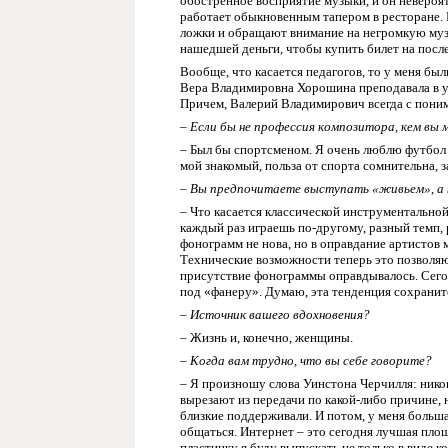
обостренное восприятие музыки, и он невероят
работает обыкновенным тапером в ресторане. Е
ложки и обращают внимание на негромкую музык
нашедшей деньги, чтобы купить билет на посл
Вообще, что касается педагогов, то у меня б
Вера Владимировна Хорошина преподавала в уч
Причем, Валерий Владимирович всегда с поним
–
Если бы не профессия композитора, кем вы 
– Был бы спортсменом. Я очень люблю футбол 
мой знакомый, польза от спорта сомнительна, з
– Вы предпочитаете выступать «живьем», а 
– Что касается классической инструментальной
каждый раз играешь по-другому, разный темп, 
фонограмм не нова, но в оправдание артистов м
Технические возможности теперь это позволяю
присутствие фонограммы оправдывалось. Сего
под «фанеру». Думаю, эта тенденция сохранитс
– Источник вашего вдохновения?
– Жизнь и, конечно, женщины.
– Когда вам трудно, что вы себе говорите?
– Я произношу слова Уинстона Черчилля: никог
вырезают из передачи по какой-либо причине, 
близкие поддерживали. И потом, у меня больш
общаться. Интернет – это сегодня лучшая пло
пластинку я буду выпускать не только в виде к