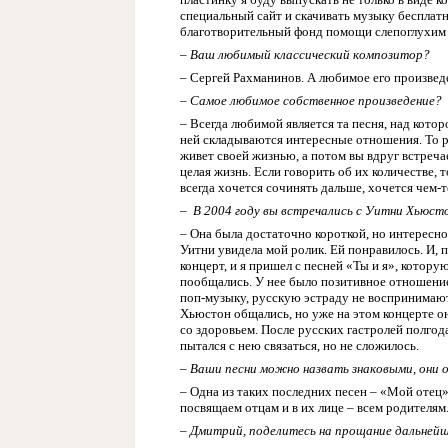
специальный сайт и скачивать музыку бесплатно
благотворительный фонд помощи слепоглухим д
– Ваш любимый классический композитор?
– Сергей Рахманинов. А любимое его произведе
– Самое любимое собственное произведение?
– Всегда любимой является та песня, над кото
ней складываются интересные отношения. То р
живет своей жизнью, а потом вы вдруг встречае
целая жизнь. Если говорить об их количестве, 
всегда хочется сочинять дальше, хочется чем-
–
В 2004 году вы встречались с Уитни Хьюст
– Она была достаточно короткой, но интересн
Уитни увидела мой ролик. Ей понравилось. И, 
концерт, и я пришел с песней «Ты и я», котор
пообщались. У нее было позитивное отношение
поп-музыку, русскую эстраду не воспринимают.
Хьюстон общались, но уже на этом концерте он
со здоровьем. После русских гастролей полгод
пытался с нею связаться, но не сложилось.
– Ваши песни можно назвать знаковыми, они о
– Одна из таких последних песен – «Мой отец»
посвящаем отцам и в их лице – всем родителям
– Дмитрий, поделитесь на прощание дальней