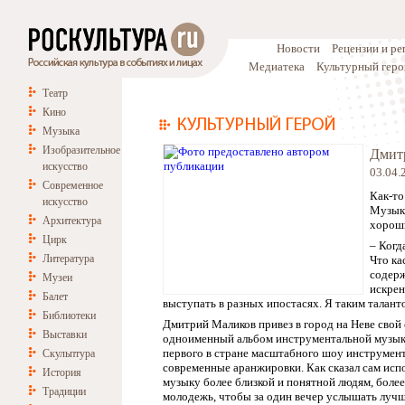
Новости
Рецензии и р
Медиатека
Культурный геро
Театр
Кино
Музыка
Изобразительное
Дмитр
искусство
03.04.
Современное
Как-то
искусство
Музыка
Архитектура
хороши
Цирк
– Когд
Литература
Что ка
содерж
Музеи
искрен
Балет
выступать в разных ипостасях. Я таким таланто
Библиотеки
Дмитрий Маликов привез в город на Неве свой
Выставки
одноименный альбом инструментальной музыки,
первого в стране масштабного шоу инструмент
Скульптура
современные аранжировки. Как сказал сам испо
История
музыку более близкой и понятной людям, боле
Традиции
молодежь, чтобы за один вечер услышать лучш