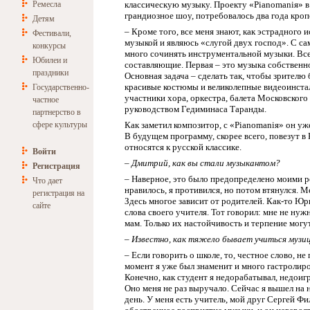
Ремесла
классическую музыку. Проекту «Pianomaniя» в 
грандиозное шоу, потребовалось два года кро
Детям
– Кроме того, все меня знают, как эстрадного
Фестивали,
музыкой и являюсь «слугой двух господ». С са
конкурсы
много сочинять инструментальной музыки. Все 
Юбилеи и
составляющие. Первая – это музыка собственно
праздники
Основная задача – сделать так, чтобы зрителю 
красивые костюмы и великолепные видеоинстал
Государственно-
участники хора, оркестра, балета Московского
частное
руководством Гедиминаса Таранды.
партнерство в
сфере культуры
Как заметил композитор, с «Pianomaniя» он у
В будущем программу, скорее всего, повезут в
относятся к русской классике.
Войти
– Дмитрий, как вы стали музыкантом?
Регистрация
– Наверное, это было предопределено моими ро
Что дает
нравилось, я противился, но потом втянулся. 
регистрация на
Здесь многое зависит от родителей. Как-то Юри
сайте
слова своего учителя. Тот говорил: мне не ну
мам. Только их настойчивость и терпение могу
– Известно, как тяжело бывает учиться музиц
– Если говорить о школе, то, честное слово, н
момент я уже был знаменит и много гастролиро
Конечно, как студент я недорабатывал, недоиг
Оно меня не раз выручало. Сейчас я вышел на 
день. У меня есть учитель, мой друг Сергей Фи