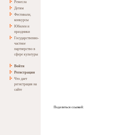
Ремесла
Детям
Фестивали,
конкурсы
Юбилеи и
праздники
Государственно-
частное
партнерство в
сфере культуры
Войти
Регистрация
Что дает
регистрация на
сайте
Поделиться ссылкой: