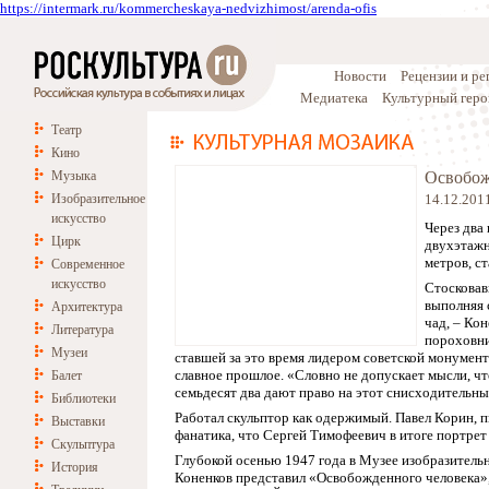
https://intermark.ru/kommercheskaya-nedvizhimost/arenda-ofis
Новости
Рецензии и р
Медиатека
Культурный геро
Театр
Кино
Музыка
Освобож
Изобразительное
14.12.201
искусство
Через два
Цирк
двухэтажн
метров, с
Современное
искусство
Стосковав
выполняя 
Архитектура
чад, – Ко
Литература
пороховни
Музеи
ставшей за это время лидером советской монумент
славное прошлое. «Словно не допускает мысли, чт
Балет
семьдесят два дают право на этот снисходительны
Библиотеки
Работал скульптор как одержимый. Павел Корин, п
Выставки
фанатика, что Сергей Тимофеевич в итоге портрет н
Скульптура
Глубокой осенью 1947 года в Музее изобразитель
История
Коненков представил «Освобожденного человека»,