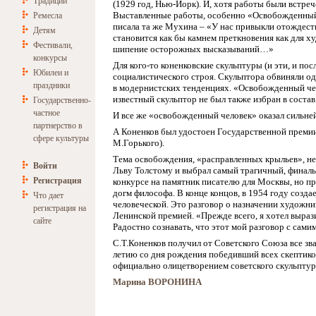
Традиции
(1929 год, Нью-Йорк). И, хотя работы были встре
Выставленные работы, особенно «Освобожденный 
Ремесла
писала та же Мухина – «У нас привыкли отождес
Детям
становится как бы камнем преткновения как для х
Фестивали,
шипение осторожных высказываний…»
конкурсы
Для кого-то коненковские скульптуры (и эти, и 
Юбилеи и
социалистического строя. Скульптора обвиняли о
праздники
в модернистских тенденциях. «Освобожденный чел
известный скульптор не был также избран в соста
Государственно-
частное
И все же «освобожденный человек» оказал сильней
партнерство в
А Коненков был удостоен Государственной премии
сфере культуры
М.Горького).
Тема освобождения, «расправленных крыльев», не 
Войти
Льву Толстому и выбрал самый трагичный, финаль
Регистрация
конкурсе на памятник писателю для Москвы, но пр
догм философа. В конце концов, в 1954 году соз
Что дает
человеческой. Это разговор о назначении художни
регистрация на
Ленинской премией. «Прежде всего, я хотел выраз
сайте
Радостно сознавать, что этот мой разговор с сами
С.Т.Коненков получил от Советского Союза все зва
летию со дня рождения победивший всех скептиков
официально олицетворением советского скульптур
Марина ВОРОНИНА