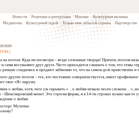
Новости
Рецензии и репортажи
Мнение
Культурная мозаика
Медиатека
Культурный герой
Только имя забытой страны
Партнерство
релин
ТУРА
|
а на поэтов. Куда ни посмотри – везде сплошные творцы! Причем, поэтом назы
и сами восхваляют друг друга. Часто приходится слышать о том, что темы «пр
о раньше стыдились и предают забвению то, что на самом деле нравственно и 
много других поэтов – тех, кто постоянно совершенствуется, имеет профильное
ает свое «Я» наружу.
лина о любви, хотя, чего уж скрывать «…о любви немало песен сложено…», но 
 - Шекспировский монет. Это строгая форма, и в 14-ти строках нужно как-то у
едение о любви.
Восторг. Мученье.
почему?