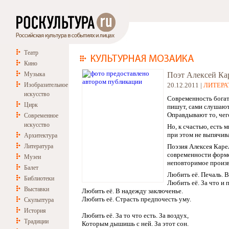
Театр
Кино
Музыка
Поэт Алексей Ка
Изобразительное
20.12.2011 |
ЛИТЕРА
искусство
Современность богат
Цирк
пишут, сами слушают 
Оправдывают то, чег
Современное
искусство
Но, к счастью, есть 
при этом не выпячив
Архитектура
Литература
Поэзия Алексея Каре
современности форме
Музеи
неповторимое произв
Балет
Любить её. Печаль. 
Библиотеки
Любить её. За что и 
Выставки
Любить её. В надежду заключенье.
Любить её. Страсть предпочесть уму.
Скульптура
История
Любить её. За то что есть. За воздух,
Традиции
Которым дышишь с ней. За этот сон.