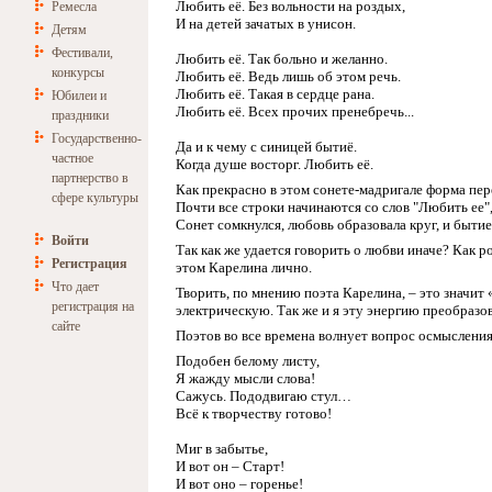
Любить её. Без вольности на роздых,
Ремесла
И на детей зачатых в унисон.
Детям
Фестивали,
Любить её. Так больно и желанно.
конкурсы
Любить её. Ведь лишь об этом речь.
Любить её. Такая в сердце рана.
Юбилеи и
Любить её. Всех прочих пренебречь...
праздники
Государственно-
Да и к чему с синицей бытиё.
частное
Когда душе восторг. Любить её.
партнерство в
Как прекрасно в этом сонете-мадригале форма пер
сфере культуры
Почти все строки начинаются со слов "Любить ее",
Сонет сомкнулся, любовь образовала круг, и бытие
Войти
Так как же удается говорить о любви иначе? Как 
Регистрация
этом Карелина лично.
Что дает
Творить, по мнению поэта Карелина, – это значит
регистрация на
электрическую. Так же и я эту энергию преобразо
сайте
Поэтов во все времена волнует вопрос осмысления
Подобен белому листу,
Я жажду мысли слова!
Сажусь. Пододвигаю стул…
Всё к творчеству готово!
Миг в забытье,
И вот он – Старт!
И вот оно – горенье!