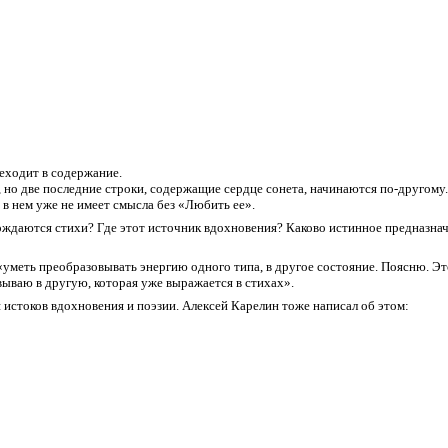
еходит в содержание.
 но две последние строки, содержащие сердце сонета, начинаются по-другому.
 в нем уже не имеет смысла без «Любить ее».
рождаются стихи? Где этот источник вдохновения? Каково истинное предназна
 «уметь преобразовывать энергию одного типа, в другое состояние. Поясню. Э
вываю в другую, которая уже выражается в стихах».
 истоков вдохновения и поэзии. Алексей Карелин тоже написал об этом: