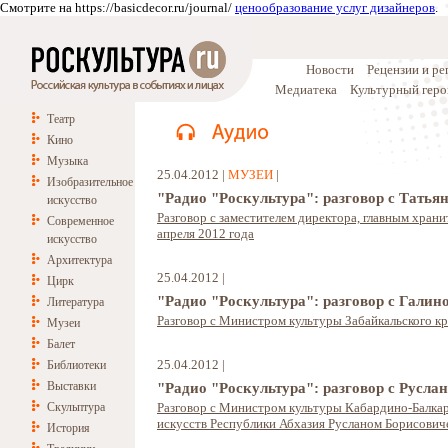
Смотрите на https://basicdecor.ru/journal/
ценообразование услуг дизайнеров
.
Новости
Рецензии и р
Медиатека
Культурный геро
Театр
Кино
Музыка
25.04.2012 |
МУЗЕИ
|
Изобразительное
"Радио "Роскультура": разговор с Тать
искусство
Разговор с заместителем директора, главным хра
Современное
апреля 2012 года
искусство
Архитектура
25.04.2012 |
Цирк
"Радио "Роскультура": разговор с Гали
Литература
Разговор с Министром культуры Забайкальского кр
Музеи
Балет
25.04.2012 |
Библиотеки
Выставки
"Радио "Роскультура": разговор с Русл
Скульптура
Разговор с Министром культуры Кабардино-Балкар
искусств Республики Абхазия Русланом Борисович
История