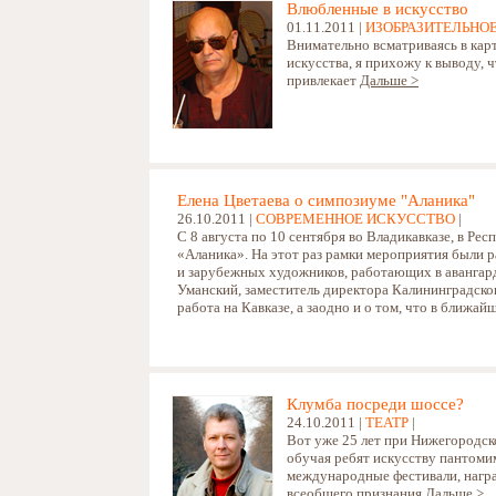
Влюбленные в искусство
01.11.2011 |
ИЗОБРАЗИТЕЛЬНО
Внимательно всматриваясь в кар
искусства, я прихожу к выводу, 
привлекает
Дальше >
Елена Цветаева о симпозиуме "Аланика"
26.10.2011 |
СОВРЕМЕННОЕ ИСКУССТВО
|
С 8 августа по 10 сентября во Владикавказе, в 
«Аланика». На этот раз рамки мероприятия были р
и зарубежных художников, работающих в авангард
Уманский, заместитель директора Калининградског
работа на Кавказе, а заодно и о том, что в ближа
Клумба посреди шоссе?
24.10.2011 |
ТЕАТР
|
Вот уже 25 лет при Нижегородск
обучая ребят искусству пантоми
международные фестивали, нагр
всеобщего признания
Дальше >