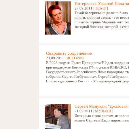
Интервью с Ульяной Лопатк
27.09.2011 |
ТЕАТР
|
Такой балерины не должно было 
и ноги, длинная стопа, - это нев
прима-балерина Мариинского теа
звездной болезни, которой, к слов
Сохранить сохраненное
23.09.2011 |
ИСТОРИЯ
|
В 2008 году на Грант Президента РФ для поддерж
при поддержке Комиссии РФ по делам ЮНЕСКО, Ро
Государственного Российского Дома народного т
собрания Сергея Глебушкина». Сергей Глебушкин 
Союза художников России и Международной фед
Сергей Манукян: "Джазовая 
21.09.2011 |
МУЗЫКА
|
Интервью с вокалистом, исполни
вокала Сергеем Владимировиче