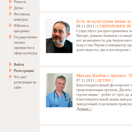
Ремесла
Детям
Фестивали,
конкурсы
Есть ли культурная жизнь 
Юбилеи и
09.11.2011 |
СОВРЕМЕННОЕ И
Существует распространенное мн
праздники
Питере, раньше бывшем столицей
Государственно-
нет возможности для творческого
частное
искусства Перми и инициатор про
партнерство в
деятельность, мы и поговорили 
сфере культуры
Войти
Регистрация
Михаил Каабак о проекте "
Что дает
07.11.2011 |
ДЕТЯМ
|
регистрация на
Благотворительный фотопроект «
сайте
трансплантации органов. Десять
героев акции – ребят от трех до
благотворительной акции нам ра
заведующий отделением транспл
Дальше >