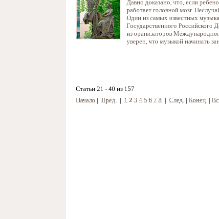
Давно доказано, что, если ребен
работает головной мозг. Неслуч
Один из самых известных музыка
Государственного Российского Д
из оранизаторов Международног
уверен, что музыкой начинать за
Статьи 21 - 40 из 157
Начало
|
Пред.
|
1
2
3
4
5
6
7
8
|
След.
|
Конец
|
Вс