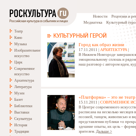
Новости
Рецензии и р
Медиатека
Культурный геро
Театр
Кино
Музыка
Город как образ жизни
17.11.2011 |
АРХИТЕКТУРА
|
Изобразительное
В Нижнем Новгороде завершился 
искусство
эмоциональному сплошь и рядом п
Цирк
наш разговор с автором идеи, 
Современное
искусство
Архитектура
Литература
Музеи
«Платформа» – это не театр
Балет
15.11.2011 |
СОВРЕМЕННОЕ И
Библиотеки
В Центре современного искусств
расписана на несколько месяцев 
Выставки
поэзией, танцем, живописью и в
Скульптура
представления публики «о прекр
История
здешние опыты, их цель – форм
зрителем.
Дальше >
Традиции