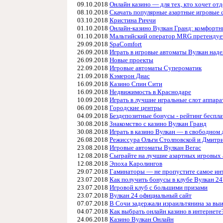
09.10.2018
Онлайн казино — для тех, кто хочет от
08.10.2018
Скачать популярные азартные игровые с
03.10.2018
Кристина Риччи
01.10.2018
Онлайн-казино Вулкан Гранд: комфортн
01.10.2018
Мальтийский оператор MRG претендуе
29.09.2018
SpaComfort
26.09.2018
Играть в игровые автоматы Вулкан наде
26.09.2018
Новые проекты
22.09.2018
Игровые автоматы Cупероматик
21.09.2018
Кэмерон Диас
16.09.2018
Казино Спин Сити
16.09.2018
Недвижимость в Краснодаре
10.09.2018
Играть в лучшие игральные слот аппара
06.09.2018
Городские центры
04.09.2018
Бездепозитные бонусы - рейтинг беспл
30.08.2018
Знакомство с казино Вулкан Гранд
30.08.2018
Играть в казино Вулкан — в свободном 
26.08.2018
Режиссура Ольги Столповской и Дмитр
23.08.2018
Игровые автоматы Вулкан Вегас
12.08.2018
Сыграйте на лучшие азартных игровых 
12.08.2018
Эпоха Каролингов
29.07.2018
Гаминаторы — не пропустите самое ин
23.07.2018
Как получить бонусы в клубе Вулкан 24
23.07.2018
Игровой клуб с большими призами
23.07.2018
Вулкан 24 официальный сайт
07.07.2018
В Сочи задержали израильтянина за выи
04.07.2018
Как выбрать онлайн казино в интернете
24.06.2018
Казино Вулкан Онлайн