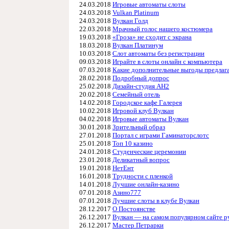
24.03.2018
Игровые автоматы слоты
24.03.2018
Vulkan Platinum
24.03.2018
Вулкан Голд
22.03.2018
Мрачный голос нашего костюмера
19.03.2018
«Гроза» не сходит с экрана
18.03.2018
Вулкан Платинум
10.03.2018
Слот автоматы без регистрации
09.03.2018
Играйте в слоты онлайн с компьютера
07.03.2018
Какие дополнительные выгоды предлаг
28.02.2018
Подробный допрос
25.02.2018
Дизайн-студия АН2
20.02.2018
Семейный отель
14.02.2018
Городское кафе Галерея
10.02.2018
Игровой клуб Вулкан
04.02.2018
Игровые автоматы Вулкан
30.01.2018
Зрительный образ
27.01.2018
Портал с играми Гаминаторслотс
25.01.2018
Топ 10 казино
24.01.2018
Студенческие церемонии
23.01.2018
Деликатный вопрос
19.01.2018
НетЕнт
16.01.2018
Трудности с пленкой
14.01.2018
Лучшие онлайн-казино
07.01.2018
Азино777
07.01.2018
Лучшие слоты в клубе Вулкан
28.12.2017
О Постоянстве
26.12.2017
Вулкан — на самом популярном сайте р
26.12.2017
Мастер Петрарки