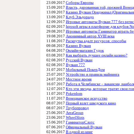
23.09.2017
Соборы Европы
15.09.2017
Власть, дарованная той, прежней Венец
13.09.2017
Казино Вулкан Ориджинал (Оригинальн
13.09.2017
Клуб Эльдорадо
12.09.2017
Игровые автоматы Вулкан 777 без реги
02.09.2017
Igrosoft игры в платформе для клубов N
29.08.2017
Игровые автоматы Гаминатор играть бе
19.08.2017
Анонимный автор XVIII века
11.08.2017
Раскрутка адалт ресурсов: способы
09.08.2017
Казино Вулкан
04.08.2017
Онлайн-магазин Гудок
03.08.2017
Как выбрать лучшее онлайн казино?
02.08.2017
Русский Вулкан
02.08.2017
Вулкан 777
31.07.2017
Мобильный ПокерДом
25.07.2017
Устройство и правила майнинга
24.07.2017
Местное время
16.07.2017
Работа в Челябинске – вакансии, наибо
12.07.2017
Кто эти звезды, которые тратят свои го
11.07.2017
Pokerdom
11.07.2017
Венецианское искусство
08.07.2017
Первый взлет шведского кино
08.07.2017
Трубопровод
25.06.2017
AreaGroup
23.06.2017
WheelSlots
15.06.2017
ГаминаторСлотс
07.06.2017
Официальный Вулкан
02.06.2017
В одной из книг