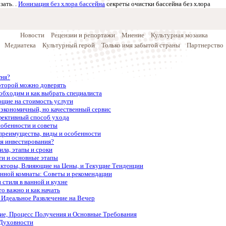
ать. .
Ионизация без хлора бассейна
секреты очистки бассейна без хлора
Новости
Рецензии и репортажи
Мнение
Культурная мозаика
Медиатека
Культурный герой
Только имя забытой страны
Партнерство
гня?
которой можно доверять
обходим и как выбрать специалиста
ющие на стоимость услуги
 экономичный, но качественный сервис
фективный способ ухода
обенности и советы
преимущества, виды и особенности
ля инвестирования?
ила, этапы и сроки
ти и основные этапы
акторы, Влияющие на Цены, и Текущие Тенденции
ванной комнаты: Советы и рекомендации
стиля в ванной и кухне
о важно и как начать
Идеальное Развлечение на Вечер
ние, Процесс Получения и Основные Требования
 Духовности