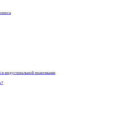
изнеса
 и индустриальной практиками
о?