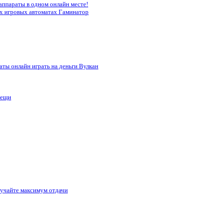
аппараты в одном онлайн месте!
х игровых автоматах Гаминатор
ты онлайн играть на деньги Вулкан
вещи
лучайте максимум отдачи