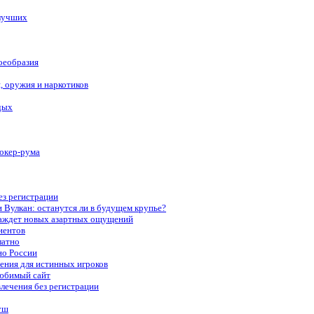
 лучших
оеобразия
, оружия и наркотиков
дых
окер-рума
ез регистрации
 Вулкан: останутся ли в будущем крупье?
о жаждет новых азартных ощущений
иентов
латно
но России
ения для истинных игроков
любимый сайт
лечения без регистрации
уш