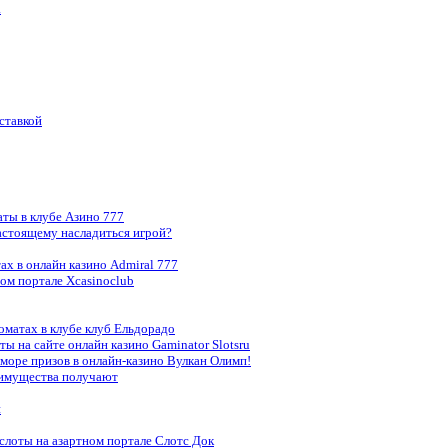
а
ставкой
аты в клубе Азино 777
стоящему насладиться игрой?
ах в онлайн казино Admiral 777
ом портале Xcasinoclub
оматах в клубе клуб Ельдорадо
ы на сайте онлайн казино Gaminator Slotsru
море призов в онлайн-казино Вулкан Олимп!
реимущества получают
и
слоты на азартном портале Слотс Док