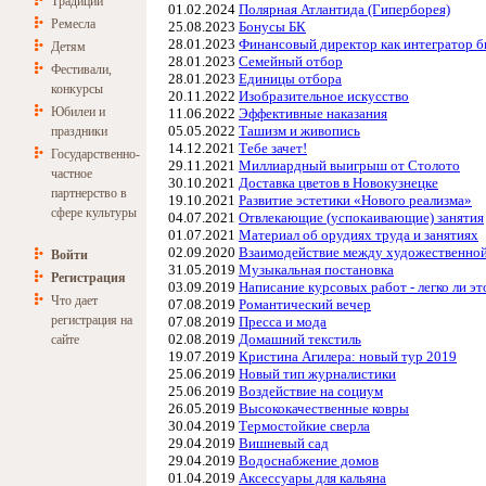
Традиции
01.02.2024
Полярная Атлантида (Гиперборея)
Ремесла
25.08.2023
Бонусы БК
28.01.2023
Финансовый директор как интегратор б
Детям
28.01.2023
Семейный отбор
Фестивали,
28.01.2023
Единицы отбора
конкурсы
20.11.2022
Изобразительное искусство
Юбилеи и
11.06.2022
Эффективные наказания
05.05.2022
Ташизм и живопись
праздники
14.12.2021
Тебе зачет!
Государственно-
29.11.2021
Миллиардный выигрыш от Столото
частное
30.10.2021
Доставка цветов в Новокузнецке
партнерство в
19.10.2021
Развитие эстетики «Нового реализма»
сфере культуры
04.07.2021
Отвлекающие (успокаивающие) занятия
01.07.2021
Материал об орудиях труда и занятиях
02.09.2020
Взаимодействие между художественной
Войти
31.05.2019
Музыкальная постановка
Регистрация
03.09.2019
Написание курсовых работ - легко ли эт
Что дает
07.08.2019
Романтический вечер
регистрация на
07.08.2019
Пресса и мода
02.08.2019
Домашний текстиль
сайте
19.07.2019
Кристина Агилера: новый тур 2019
25.06.2019
Новый тип журналистики
25.06.2019
Воздействие на социум
26.05.2019
Высококачественные ковры
30.04.2019
Термостойкие сверла
29.04.2019
Вишневый сад
29.04.2019
Водоснабжение домов
01.04.2019
Аксессуары для кальяна