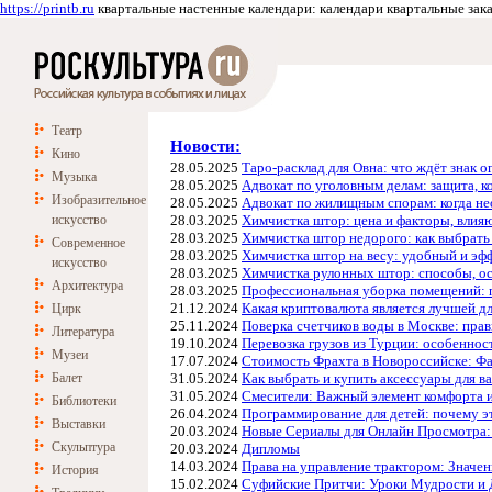
https://printb.ru
квартальные настенные календари: календари квартальные заказ
Театр
Новости:
Кино
28.05.2025
Таро-расклад для Овна: что ждёт знак о
Музыка
28.05.2025
Адвокат по уголовным делам: защита, 
Изобразительное
28.05.2025
Адвокат по жилищным спорам: когда не
искусство
28.03.2025
Химчистка штор: цена и факторы, влия
28.03.2025
Химчистка штор недорого: как выбрать
Современное
28.03.2025
Химчистка штор на весу: удобный и эф
искусство
28.03.2025
Химчистка рулонных штор: способы, ос
Архитектура
28.03.2025
Профессиональная уборка помещений: 
21.12.2024
Какая криптовалюта является лучшей д
Цирк
25.11.2024
Поверка счетчиков воды в Москве: прав
Литература
19.10.2024
Перевозка грузов из Турции: особеннос
Музеи
17.07.2024
Стоимость Фрахта в Новороссийске: Ф
Балет
31.05.2024
Как выбрать и купить аксессуары для 
31.05.2024
Смесители: Важный элемент комфорта и 
Библиотеки
26.04.2024
Программирование для детей: почему эт
Выставки
20.03.2024
Новые Сериалы для Онлайн Просмотра: 
Скульптура
20.03.2024
Дипломы
14.03.2024
Права на управление трактором: Значе
История
15.02.2024
Суфийские Притчи: Уроки Мудрости и