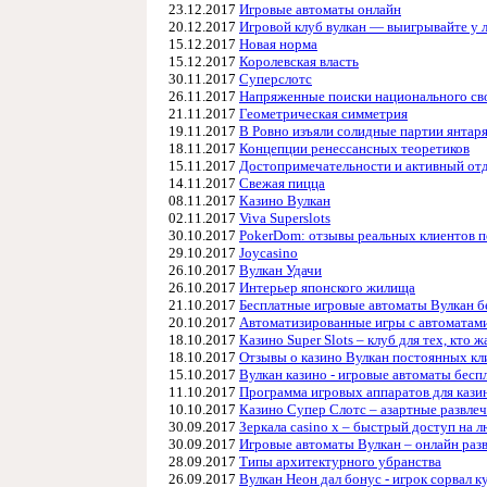
23.12.2017
Игровые автоматы онлайн
20.12.2017
Игровой клуб вулкан — выигрывайте у
15.12.2017
Новая норма
15.12.2017
Королевская власть
30.11.2017
Суперслотс
26.11.2017
Напряженные поиски национального св
21.11.2017
Геометрическая симметрия
19.11.2017
В Ровно изъяли солидные партии янтаря
18.11.2017
Концепции ренессансных теоретиков
15.11.2017
Достопримечательности и активный от
14.11.2017
Свежая пицца
08.11.2017
Казино Вулкан
02.11.2017
Viva Superslots
30.10.2017
PokerDom: отзывы реальных клиентов п
29.10.2017
Joycasino
26.10.2017
Вулкан Удачи
26.10.2017
Интерьер японского жилища
21.10.2017
Бесплатные игровые автоматы Вулкан б
20.10.2017
Автоматизированные игры с автоматами
18.10.2017
Казино Super Slots – клуб для тех, кт
18.10.2017
Отзывы о казино Вулкан постоянных кл
15.10.2017
Вулкан казино - игровые автоматы бесп
11.10.2017
Программа игровых аппаратов для кази
10.10.2017
Казино Супер Слотс – азартные развлеч
30.09.2017
Зеркала casino x – быстрый доступ на 
30.09.2017
Игровые автоматы Вулкан – онлайн разв
28.09.2017
Типы архитектурного убранства
26.09.2017
Вулкан Неон дал бонус - игрок сорвал к