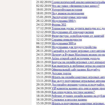
21.02.2019
Социологический анализ кинематограф
02.02.2019
Что же такое «феминистское кино»?
19.01.2019
Уотергейтская история
18.01.2019
Под знаком политизации
15.01.2019
Эксплуатируемые чердаки
26.12.2018
Медсправка 086/у
24.12.2018
Форма 302
17.12.2018
Террасная доска: купить выгодно и с до
12.12.2018
Медсправки об эпидокружении
12.12.2018
Физкультура: освобождение от занятий
12.12.2018
Справка инвалидности
06.12.2018
Медсправки 989 н
06.12.2018
Медсправки для трудоустройства
26.11.2018
Сыграйте в лучшие игровые слот-автом
24.11.2018
Почему в Вулкан Maximum можно по-на
21.11.2018
Azino открой свой источник дохода
20.11.2018
Бонусы на онлайн игровых слот аппарат
20.11.2018
Как выиграть в любимые игры на азартн
15.11.2018
Официальный сайт казино Колумбус
14.11.2018
Детские торты
13.11.2018
Играть на онлайн азартных игровых авт
13.11.2018
Вас ждут популярные игральные автомат
29.10.2018
Достигайте вершин успеха и получайте 
24.10.2018
VIP-клиенты казино кто они и какие п
19.10.2018
Как определить честное казино?
18.10.2018
Рейтинг лучших онлайн казино на рубл
16.10.2018
Стильное и веселое казино
15.10.2018
Играть в популярные азартные игровые 