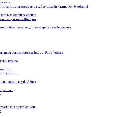
дохнуть
имуляторы автоматов на сайте онлайн казино Клуб Admiral
ый и выгодный гемблинг
т на лицензию в Швеции
жно и безопасно ощутите азарт в онлайн казино
ты на игровом портале Igrovoi Klub Vulkan
атных казино
доступе
ия Троицкого
аппаратах в клубе Azino
тересное
?
гранные в покер деньги
?