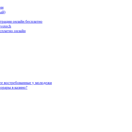
ии
ый)
страции онлайн бесплатно
ovotech
сплатно онлайн
лее востребованные у молодежи
норары в казино?